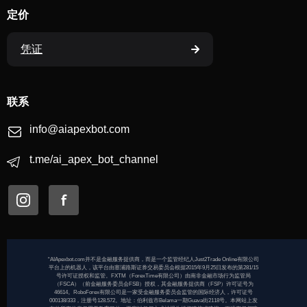
定价
凭证
联系
info@aiapexbot.com
t.me/ai_apex_bot_channel
“AIApexbot.com并不是金融服务提供商，而是一个监管经纪人Just2Trade Online有限公司
平台上的机器人，该平台由塞浦路斯证券交易委员会根据2015年9月25日发布的第281/15
号许可证授权和监管。FXTM（ForexTime有限公司）由南非金融市场行为监管局
（FSCA）（前金融服务委员会FSB）授权，其金融服务提供商（FSP）许可证号为
46614。RoboForex有限公司是一家受金融服务委员会监管的国际经济人，许可证号
000138/333，注册号128.572。地址：伯利兹市Belama一期Guava街2118号。本网站上发