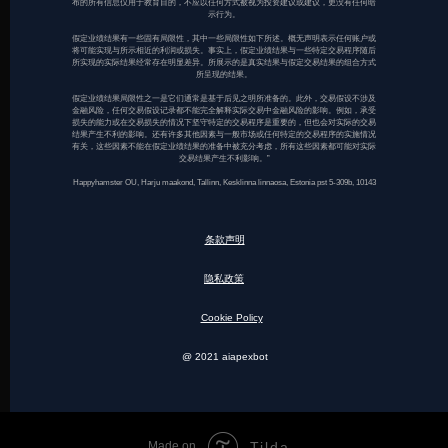
布的所有信息仅用于教育目的，不应以任何方式被视为投资建议或建议，更没有任何暗
示行为。
假定业绩结果有一些固有局限性，其中一些局限性如下所述。概无声明表示任何账户或
将可能实现与所示相近的利润或损失。事实上，假定业绩结果与一些特定交易程序随后
所实现的实际结果经常存在明显差异。所展示的是真实结果与假定交易结果的组合方式
所呈现的结果。
假定业绩结果局限性之一是它们通常是基于后见之明所准备的。此外，交易假设不涉及
金融风险，任何交易假设记录都不能完全解释实际交易中金融风险的影响。例如，承受
损失的能力或在交易损失的情况下坚守特定的交易程序是重要的，但也会对实际的交易
结果产生不利的影响。还有许多其他因素与一般市场或任何特定的交易程序的实施情况
有关，这些因素不能在假定业绩结果的准备中被充分考虑，所有这些因素都可能对实际
交易结果产生不利影响。”
Happyhamster OU, Harju maakond, Tallinn, Kesklinna linnaosa, Estonia pst 5-309b, 10143
条款声明
隐私政策
Cookie Policy
@ 2021 aiapexbot
Made on
Tilda