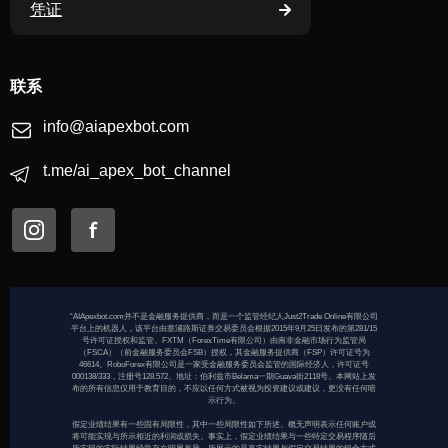
凭证
联系
info@aiapexbot.com
t.me/ai_apex_bot_channel
“AIApexbot.com并不是金融服务提供商，而是一个监管经纪人Just2Trade Online有限公司
平台上的机器人，该平台由塞浦路斯证券交易委员会根据2015年9月25日发布的第281/15
号许可证授权和监管。FXTM（ForexTime有限公司）由南非金融市场行为监管局
（FSCA）（前金融服务委员会FSB）授权，其金融服务提供商（FSP）许可证号为
46614。RoboForex有限公司是一家受金融服务委员会监管的国际经济人，许可证号
000138/333，注册号128.572。地址：伯利兹市Belama一期Guava街2118号。本网站上发
布的所有信息仅用于教育目的，不应以任何方式被视为投资建议或建议，更没有任何暗
示行为。
假定业绩结果有一些固有局限性，其中一些局限性如下所述。概无声明表示任何账户或
将可能实现与所示相近的利润或损失。事实上，假定业绩结果与一些特定交易程序随后