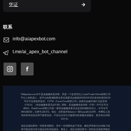
凭证
联系
info@aiapexbot.com
t.me/ai_apex_bot_channel
“AIApexbot.com并不是金融服务提供商，而是一个监管经纪人Just2Trade Online有限公司
平台上的机器人，该平台由塞浦路斯证券交易委员会根据2015年9月25日发布的第281/15
号许可证授权和监管。FXTM（ForexTime有限公司）由南非金融市场行为监管局
（FSCA）（前金融服务委员会FSB）授权，其金融服务提供商（FSP）许可证号为
46614。RoboForex有限公司是一家受金融服务委员会监管的国际经济人，许可证号
000138/333，注册号128.572。地址：伯利兹市Belama一期Guava街2118号。本网站上发
布的所有信息仅用于教育目的，不应以任何方式被视为投资建议或建议，更没有任何暗
示行为。
假定业绩结果有一些固有局限性，其中一些局限性如下所述。概无声明表示任何账户或
将可能实现与所示相近的利润或损失。事实上，假定业绩结果与一些特定交易程序随后