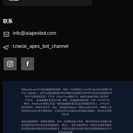
联系
info@aiapexbot.com
t.me/ai_apex_bot_channel
“AIApexbot.com并不是金融服务提供商，而是一个监管经纪人Just2Trade Online有限公司
平台上的机器人，该平台由塞浦路斯证券交易委员会根据2015年9月25日发布的第281/15
号许可证授权和监管。FXTM（ForexTime有限公司）由南非金融市场行为监管局
（FSCA）（前金融服务委员会FSB）授权，其金融服务提供商（FSP）许可证号为
46614。RoboForex有限公司是一家受金融服务委员会监管的国际经济人，许可证号
000138/333，注册号128.572。地址：伯利兹市Belama一期Guava街2118号。本网站上发
布的所有信息仅用于教育目的，不应以任何方式被视为投资建议或建议，更没有任何暗
示行为。
假定业绩结果有一些固有局限性，其中一些局限性如下所述。概无声明表示任何账户或
将可能实现与所示相近的利润或损失。事实上，假定业绩结果与一些特定交易程序随后
所实现的实际结果经常存在明显差异。所展示的是真实结果与假定交易结果的组合方式
所呈现的结果。