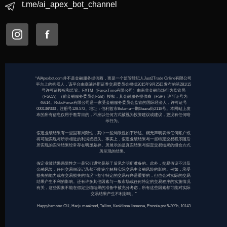
t.me/ai_apex_bot_channel
“AIApexbot.com并不是金融服务提供商，而是一个监管经纪人Just2Trade Online有限公司
平台上的机器人，该平台由塞浦路斯证券交易委员会根据2015年9月25日发布的第281/15
号许可证授权和监管。FXTM（ForexTime有限公司）由南非金融市场行为监管局
（FSCA）（前金融服务委员会FSB）授权，其金融服务提供商（FSP）许可证号为
46614。RoboForex有限公司是一家受金融服务委员会监管的国际经济人，许可证号
000138/333，注册号128.572。地址：伯利兹市Belama一期Guava街2118号。本网站上发
布的所有信息仅用于教育目的，不应以任何方式被视为投资建议或建议，更没有任何暗
示行为。
假定业绩结果有一些固有局限性，其中一些局限性如下所述。概无声明表示任何账户或
将可能实现与所示相近的利润或损失。事实上，假定业绩结果与一些特定交易程序随后
所实现的实际结果经常存在明显差异。所展示的是真实结果与假定交易结果的组合方式
所呈现的结果。
假定业绩结果局限性之一是它们通常是基于后见之明所准备的。此外，交易假设不涉及
金融风险，任何交易假设记录都不能完全解释实际交易中金融风险的影响。例如，承受
损失的能力或在交易损失的情况下坚守特定的交易程序是重要的，但也会对实际的交易
结果产生不利的影响。还有许多其他因素与一般市场或任何特定的交易程序的实施情况
有关，这些因素不能在假定业绩结果的准备中被充分考虑，所有这些因素都可能对实际
交易结果产生不利影响。”
Happyhamster OU, Harju maakond, Tallinn, Kesklinna linnaosa, Estonia pst 5-309b, 10143