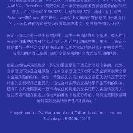
为46614。RoboForex有限公司是一家受金融服务委员会监管的国际经
济人，许可证号000138/333，注册号128.572。地址：伯利兹市
Belama一期Guava街2118号。本网站上发布的所有信息仅用于教育目
的，不应以任何方式被视为投资建议或建议，更没有任何暗示行为。
假定业绩结果有一些固有局限性，其中一些局限性如下所述。概无声明
表示任何账户或将可能实现与所示相近的利润或损失。事实上，假定业
绩结果与一些特定交易程序随后所实现的实际结果经常存在明显差异。
所展示的是真实结果与假定交易结果的组合方式所呈现的结果。
假定业绩结果局限性之一是它们通常是基于后见之明所准备的。此外，
交易假设不涉及金融风险，任何交易假设记录都不能完全解释实际交易
中金融风险的影响。例如，承受损失的能力或在交易损失的情况下坚守
特定的交易程序是重要的，但也会对实际的交易结果产生不利的影响。
还有许多其他因素与一般市场或任何特定的交易程序的实施情况有关，
这些因素不能在假定业绩结果的准备中被充分考虑，所有这些因素都可
能对实际交易结果产生不利影响。”
Happyhamster OU, Harju maakond, Tallinn, Kesklinna linnaosa,
Estonia pst 5-309b, 10143