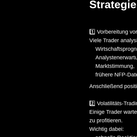
Strategie
1️⃣ Vorbereitung vo
Viele Trader analys
Wirtschaftsprog
Analystenerwart
Marktstimmung,
frühere NFP-Dat
Anschließend positi
2️⃣ Volatilitäts-Trad
Einige Trader wart
zu profitieren.
Wichtig dabei: