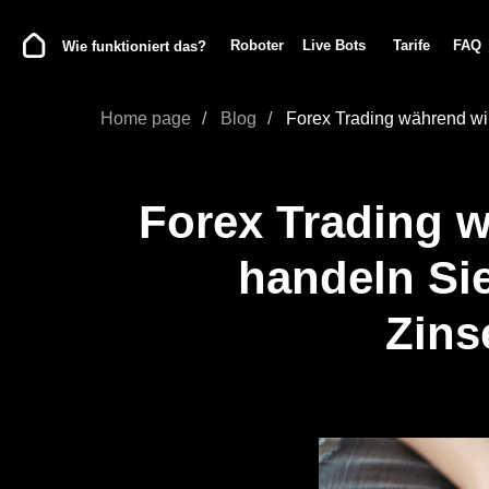
Roboter
Live Bots
Tarife
FAQ
Blog
Wie funktioniert das?
Home page
/
Blog
/
Forex Trading während wir
Forex Trading
wä
handeln Si
Zins