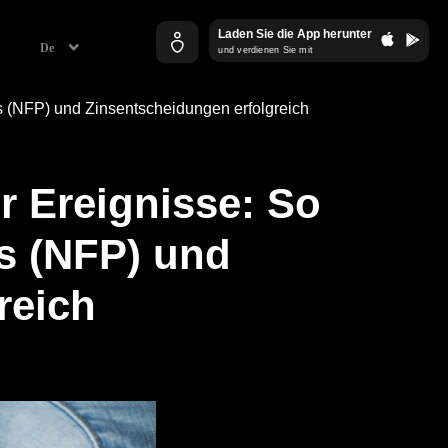
Laden Sie die App herunter
und verdienen Sie mit
s (NFP) und Zinsentscheidungen erfolgreich
r Ereignisse: So
s (NFP)
und
reich