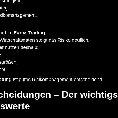
sfähigkeit,
tegie,
isikomanagement.
ent im
Forex Trading
irtschaftsdaten steigt das Risiko deutlich.
er nutzen deshalb:
s,
nsgrößen,
bel.
ading
ist gutes Risikomanagement entscheidend.
cheidungen – Der wichtigst
swerte