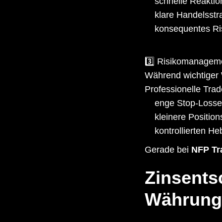
schnelle Reaktion
klare Handelsstra
konsequentes R
3️⃣ Risikomanagem
Während wichtiger W
Professionelle Trad
enge Stop-Losse
kleinere Positio
kontrollierten He
Gerade bei
NFP Tr
Zinsents
Währung