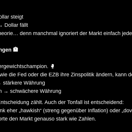
lar steigt
Dollar fällt
eorie… denn manchmal ignoriert der Markt einfach jede L
ngen 🏦
ergewichtschampion. 🥊
wie die Fed oder die EZB ihre Zinspolitik ändern, kann 
 stärkere Währung
en → schwächere Währung
Entscheidung zählt. Auch der Tonfall ist entscheidend:
ank eher „hawkish“ (streng gegenüber Inflation) oder „do
te den Markt genauso stark wie Zahlen.