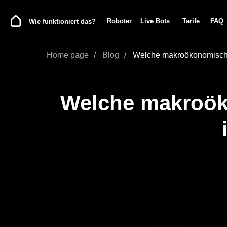
Roboter
Live Bots
Tarife
FAQ
Blog
Wie funktioniert das?
Home page
/
Blog
/
Welche makroökonomischen
Welche makroöko