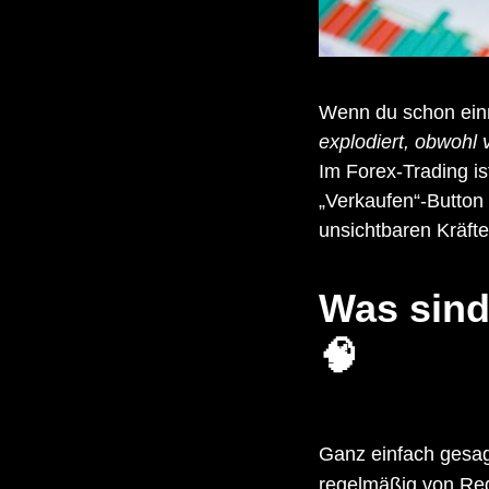
Wenn du schon einm
explodiert, obwohl 
Im Forex-Trading is
„Verkaufen“-Button i
unsichtbaren Kräft
Was sind
🧠
Ganz einfach gesagt
regelmäßig von Regi