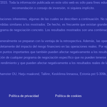
9/2015. Toda la información publicada en este sitio web es sólo para fines 
recomendación o consejo de inversión, ni siquiera implícito.
itaciones inherentes, algunas de las cuales se describen a continuación. No 
didas similares a los mostrados. De hecho, es frecuente que existan grandes 
rograma de negociación concreto. Los resultados mostrados son una combinació
generalmente se preparan con la ventaja de la retrospectiva. Además, las oper
etamente del impacto del riesgo financiero en las operaciones reales. Por eje
n puntos importantes que también pueden afectar negativamente a los result
ción de cualquier programa de negociación específico que no pueden tenerse 
e rendimiento y que pueden afectar negativamente a los resultados reales de l
amster OU, Harju maakond, Tallinn, Kesklinna linnaosa, Estonia pst 5-309b
Política de privacidad
Política de cookies