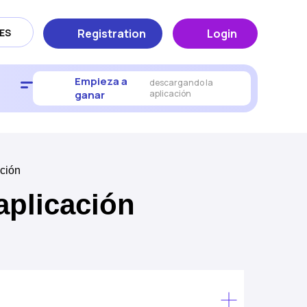
ES
Registration
Login
Empieza a
descargando la
ganar
aplicación
ación
 aplicación