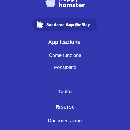
Scaricare Google Play
Scaricare App Store
Applicazione
Come funziona
Possibilità
Tariffe
Risorse
Documentazione