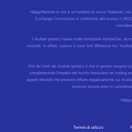
HappyHamster.io non è un fornitore di servizi finanziari, m
Exchange Commission in conformità alla licenza n.281/15
considera
I risultati ipotetici hanno molte limitazioni intrinseche, al
mostrati. In effetti, spesso vi sono forti differenze tra i risul
Uno dei limiti dei risultati ipotetici è che in genere vengono p
completamente l'impatto del rischio finanziario nel trading re
aspetti rilevanti che possono influire negativamente sui risultat
possono essere presi in considerazio
Happyh
Termini di utilizzo
P