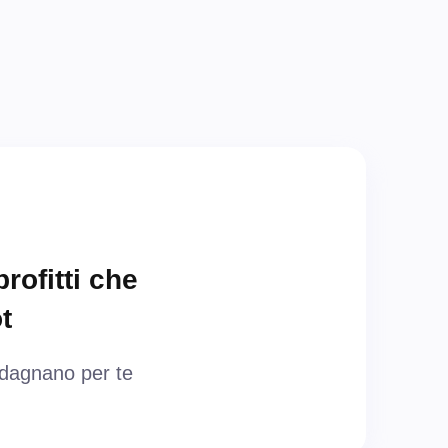
ofitti che
t
adagnano per te