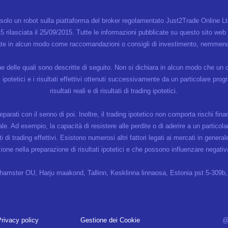
a solo un robot sulla piattaforma del broker regolamentato Just2Trade Online L
 rilasciata il 25/09/2015. Tutte le informazioni pubblicate su questo sito 
te in alcun modo come raccomandazioni o consigli di investimento, nemmeno 
cune delle quali sono descritte di seguito. Non si dichiara in alcun modo che un c
tati ipotetici e i risultati effettivi ottenuti successivamente da un particolare p
risultati reali e di risultati di trading ipotetici.
reparati con il senno di poi. Inoltre, il trading ipotetico non comporta rischi fin
ale. Ad esempio, la capacità di resistere alle perdite o di aderire a un partico
i di trading effettivi. Esistono numerosi altri fattori legati ai mercati in gene
ne nella preparazione di risultati ipotetici e che possono influenzare negativame
amster OU, Harju maakond, Tallinn, Kesklinna linnaosa, Estonia pst 5-309b
rivacy policy
Gestione dei Cookie
@