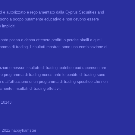
td è autorizzato e regolamentato dalla Cyprus Securities and
web sono a scopo puramente educativo e non devono essere
impliciti.
onto possa o debba ottenere profitti o perdite simili a quelli
rogramma di trading. I risultati mostrati sono una combinazione di
anziari e nessun risultato di trading ipotetico può rappresentare
lare programma di trading nonostante le perdite di trading sono
rale o all'attuazione di un programma di trading specifico che non
nte i risultati di trading effettivi.
, 10143
 2022 happyhamster