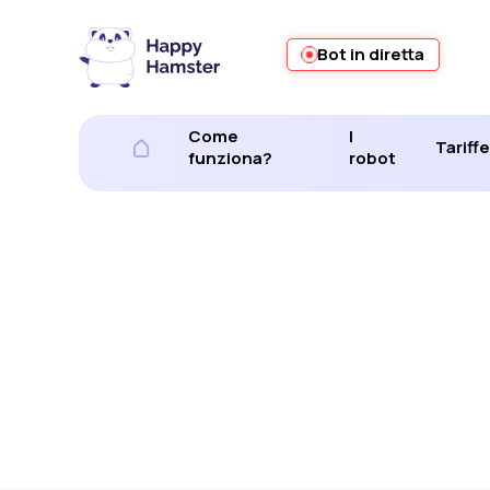
Bot in diretta
Come
I
Tariffe
funziona?
robot