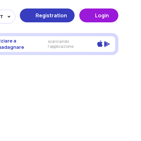
Registration
Login
IT
iziare a
scaricando
uadagnare
l'applicazione