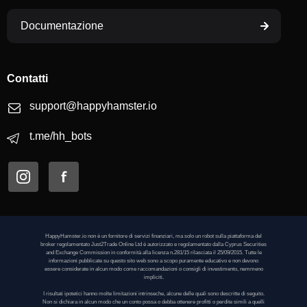
Documentazione
Contatti
support@happyhamster.io
t.me/hh_bots
HappyHamster.io non è un fornitore di servizi finanziari, ma solo un robot sulla piattaforma del
broker regolamentato Just2Trade Online Ltd è autorizzato e regolamentato dalla Cyprus Securities
and Exchange Commission in conformità alla licenza n.281/15 rilasciata il 25/09/2015. Tutte le
informazioni pubblicate su questo sito web sono a scopo puramente educativo e non devono
essere considerate in alcun modo come raccomandazioni o consigli di investimento, nemmeno
impliciti.
I risultati ipotetici hanno molte limitazioni intrinseche, alcune delle quali sono descritte di seguito.
Non si dichiara in alcun modo che un conto possa o debba ottenere profitti o perdite simili a quelli