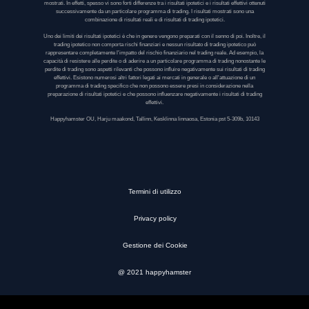
mostrati. In effetti, spesso vi sono forti differenze tra i risultati ipotetici e i risultati effettivi ottenuti
successivamente da un particolare programma di trading. I risultati mostrati sono una
combinazione di risultati reali e di risultati di trading ipotetici.
Uno dei limiti dei risultati ipotetici è che in genere vengono preparati con il senno di poi. Inoltre, il
trading ipotetico non comporta rischi finanziari e nessun risultato di trading ipotetico può
rappresentare completamente l'impatto del rischio finanziario nel trading reale. Ad esempio, la
capacità di resistere alle perdite o di aderire a un particolare programma di trading nonostante le
perdite di trading sono aspetti rilevanti che possono influire negativamente sui risultati di trading
effettivi. Esistono numerosi altri fattori legati ai mercati in generale o all'attuazione di un
programma di trading specifico che non possono essere presi in considerazione nella
preparazione di risultati ipotetici e che possono influenzare negativamente i risultati di trading
effettivi.
Happyhamster OU, Harju maakond, Tallinn, Kesklinna linnaosa, Estonia pst 5-309b, 10143
Termini di utilizzo
Privacy policy
Gestione dei Cookie
@ 2021 happyhamster