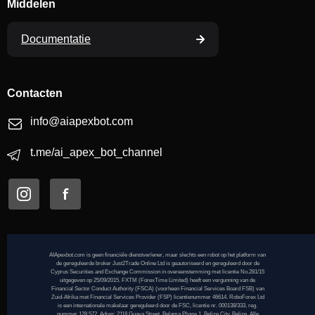
Middelen
Documentatie
Contacten
info@aiapexbot.com
t.me/ai_apex_bot_channel
AIApexbot.com is geen financiële dienstverlener, maar slechts een robot op het platform van
de gereguleerde broker Just2Trade Online Ltd is geautoriseerd en gereguleerd door de
Cyprus Securities and Exchange Commission in overeenstemming met licentie No.281/15
uitgegeven op 25/09/2015. FXTM (ForexTime Limited) heeft een vergunning van de
Financial Sector Conduct Authority (FSCA) (voorheen Financial Services Board FSB) van
Zuid-Afrika met Financial Services Provider (FSP) licentienummer 46614. RoboForex Ltd
is een internationale makelaar gereguleerd door de FSC, licentie nr. 000138/333, reg.
nummer 128.572. Adres: 2118 Guava Street, Belama Phase 1, Belize City, Belize. Alle