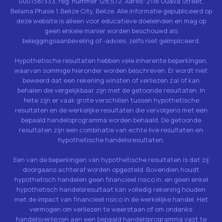
000138/333, reg. nummer 128.572. Adres: 2118 Guava Street,
Belama Phase 1, Belize City, Belize. Alle informatie gepubliceerd op
deze website is alleen voor educatieve doeleinden en mag op
geen enkele manier worden beschouwd als
beleggingsaanbeveling of -advies, zelfs niet geïmpliceerd.
Hypothetische resultaten hebben vele inherente beperkingen,
waarvan sommige hieronder worden beschreven. Er wordt niet
beweerd dat een rekening winsten of verliezen zal of kan
behalen die vergelijkbaar zijn met de getoonde resultaten. In
feite zijn er vaak grote verschillen tussen hypothetische
resultaten en de werkelijke resultaten die vervolgens met een
bepaald handelsprogramma worden behaald. De getoonde
resultaten zijn een combinatie van echte live resultaten en
hypothetische handelsresultaten.
Een van de beperkingen van hypothetische resultaten is dat zij
doorgaans achteraf worden opgesteld. Bovendien houdt
hypothetisch handelen geen financieel risico in, en geen enkel
hypothetisch handelsresultaat kan volledig rekening houden
met de impact van financieel risico in de werkelijke handel. Het
vermogen om verliezen te weerstaan of om ondanks
handelsverliezen aan een bepaald handelsprogramma vast te