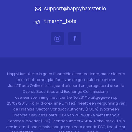
support@happyhamster.io
t.me/hh_bots
HappyHamster.io is geen financiële dienstverlener, maar slechts
een robot op het platform van de gereguleerde broker
Just2Trade Online Ltd is geautoriseerd en gereguleerd door de
Cyprus Securities and Exchange Commission in
overeenstemming met licentie No.281/15 uitgegeven op
25/09/2015. FXTM (ForexTime Limited) heeft een vergunning van
de Financial Sector Conduct Authority (FSCA) (voorheen
Financial Services Board FSB) van Zuid-Afrika met Financial
Services Provider (FSP) licentienummer 46614. RoboForex Ltd is
een internationale makelaar gereguleerd door de FSC, licentie nr.