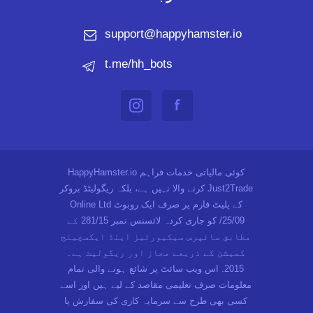
support@happyhamster.io
t.me/hh_bots
HappyHamster.io کوئی مالیاتی خدمات فراہم
کرنے والا نہیں ہے، بلکہ ریگولیٹڈ بروکر Just2Trade
Online Ltd کے پلیٹ فارم پر صرف ایک روبوٹ
25/09/ کو جاری کردہ لائسنس نمبر 281/15 کے
مطابق سائپرس سیکیورٹیز اینڈ ایکسچینج
کمیشن کے ذریعے مجاز اور ریگولیٹ ہے۔
2015. اس ویب سائٹ پر شائع ہونے والی تمام
معلومات صرف تعلیمی مقاصد کے لیے ہیں اور اسے
کسی بھی طرح سے سرمایہ کاری کی سفارش یا