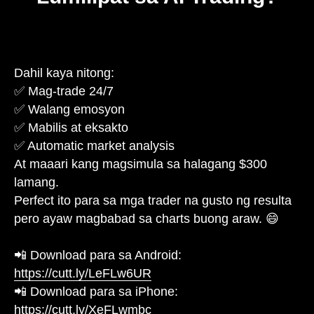
Dahil kaya nitong:
✅ Mag-trade 24/7
✅ Walang emosyon
✅ Mabilis at eksakto
✅ Automatic market analysis
At maaari kang magsimula sa halagang $300
lamang.
Perfect ito para sa mga trader na gusto ng resulta
pero ayaw magbabad sa charts buong araw. 😄
📲 Download para sa Android:
https://cutt.ly/LeFLw6UR
📲 Download para sa iPhone:
https://cutt.ly/XeFLwmbc