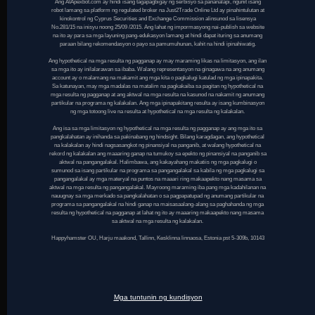
Ang AIApexbot.com ay hindi isang tagapagbigay ng serbisyo sa pananalapi, ngunit isang
robot lamang sa platform ng regulated broker na Just2Trade Online Ltd ay pinahintulutan at
kinokontrol ng Cyprus Securities and Exchange Commission alinsunod sa lisensya
No.281/15 na inisyu noong 25/09 /2015. Ang lahat ng impormasyong nai-publish sa website
na ito ay para sa mga layuning pang-edukasyon lamang at hindi dapat ituring sa anumang
paraan bilang rekomendasyon o payo sa pamumuhunan, kahit na hindi ipinahiwatig.
Ang hypothetical na mga resulta ng pagganap ay may maraming likas na limitasyon, ang ilan
sa mga ito ay inilalarawan sa ibaba. Walang representasyon na ginagawa na ang anumang
account ay o malamang na makamit ang mga kita o pagkalugi katulad ng mga ipinapakita.
Sa katunayan, may mga madalas na matalim na pagkakaiba sa pagitan ng hypothetical na
mga resulta ng pagganap at ang aktwal na mga resulta na kasunod na nakamit ng anumang
partikular na programa ng kalakalan. Ang mga ipinapakitang resulta ay isang kumbinasyon
ng mga totoong live na resulta at hypothetical na mga resulta ng kalakalan.
Ang isa sa mga limitasyon ng hypothetical na mga resulta ng pagganap ay ang mga ito sa
pangkalahatan ay inihanda sa pakinabang ng hindsight. Bilang karagdagan, ang hypothetical
na kalakalan ay hindi nagsasangkot ng pinansiyal na panganib, at walang hypothetical na
rekord ng kalakalan ang maaaring ganap na tumukoy sa epekto ng pinansiyal na panganib sa
aktwal na pangangalakal. Halimbawa, ang kakayahang makatiis ng mga pagkalugi o
sumunod sa isang partikular na programa sa pangangalakal sa kabila ng mga pagkalugi sa
pangangalakal ay mga materyal na puntos na maaari ring makaapekto nang masama sa
aktwal na mga resulta ng pangangalakal. Mayroong maraming iba pang mga kadahilanan na
nauugnay sa mga merkado sa pangkalahatan o sa pagpapatupad ng anumang partikular na
programa sa pangangalakal na hindi ganap na maisasaalang-alang sa paghahanda ng mga
resulta ng hypothetical na pagganap at lahat ng ito ay maaaring makaapekto nang masama
sa aktwal na mga resulta ng kalakalan.
Happyhamster OU, Harju maakond, Tallinn, Kesklinna linnaosa, Estonia pst 5-309b, 10143
Mga tuntunin ng kundisyon