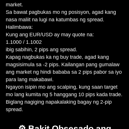
market.
Sa bawat pagbukas mo ng posisyon, agad kang
nasa maliit na lugi na katumbas ng spread.
Halimbawa:
Kung ang EUR/USD ay may quote na:
1.1000 / 1.1002
ibig sabihin, 2 pips ang spread.
Kapag nagbukas ka ng buy trade, agad kang
magsisimula sa -2 pips. Kailangan pang gumalaw
ang market ng hindi bababa sa 2 pips pabor sa iyo
para lang makabawi.
Ngayon isipin mo ang scalping, kung saan target
mo lang kumita ng 5 hanggang 10 pips kada trade.
Biglang nagiging napakalaking bagay ng 2-pip
spread.
⚙️ Bakit Obsesado ang