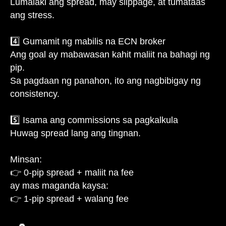
Lumalaki ang spread, may slippage, at tumataas
ang stress.
4️⃣ Gumamit ng mabilis na ECN broker
Ang goal ay mabawasan kahit maliit na bahagi ng
pip.
Sa pagdaan ng panahon, ito ang nagbibigay ng
consistency.
5️⃣ Isama ang commissions sa pagkalkula
Huwag spread lang ang tingnan.
Minsan:
👉 0-pip spread + maliit na fee
ay mas maganda kaysa:
👉 1-pip spread + walang fee