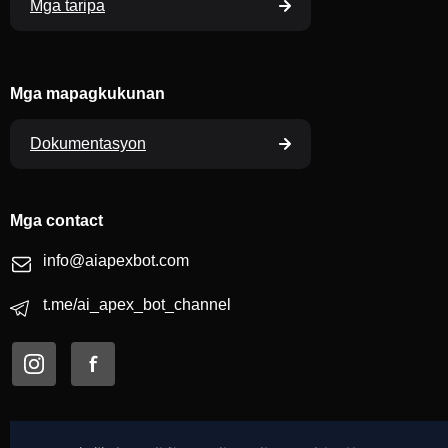
Mga taripa
Mga mapagkukunan
Dokumentasyon
Mga contact
info@aiapexbot.com
t.me/ai_apex_bot_channel