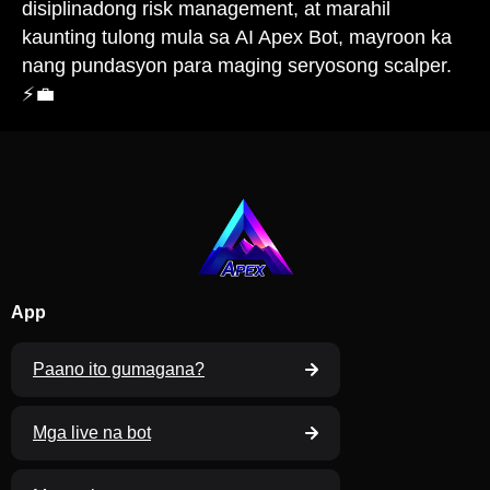
disiplinadong risk management, at marahil
kaunting tulong mula sa AI Apex Bot, mayroon ka
nang pundasyon para maging seryosong scalper.
⚡💼
App
Paano ito gumagana?
Mga live na bot