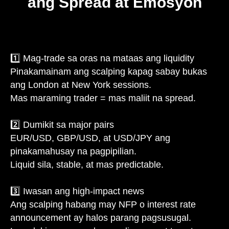
ang Spread at Emosyon
1️⃣ Mag-trade sa oras na mataas ang liquidity
Pinakamainam ang scalping kapag sabay bukas
ang London at New York sessions.
Mas maraming trader = mas maliit na spread.
2️⃣ Dumikit sa major pairs
EUR/USD, GBP/USD, at USD/JPY ang
pinakamahusay na pagpipilian.
Liquid sila, stable, at mas predictable.
3️⃣ Iwasan ang high-impact news
Ang scalping habang may NFP o interest rate
announcement ay halos parang pagsusugal.