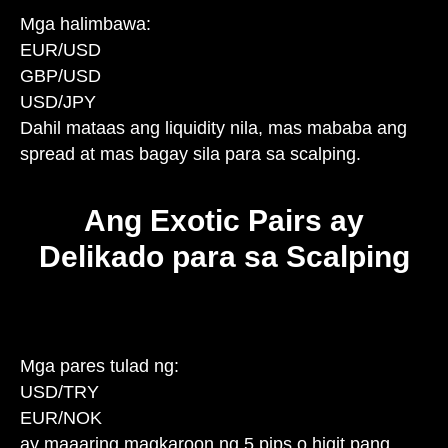
Mga halimbawa:
EUR/USD
GBP/USD
USD/JPY
Dahil mataas ang liquidity nila, mas mababa ang
spread at mas bagay sila para sa scalping.
Ang Exotic Pairs ay
Delikado para sa Scalping
Mga pares tulad ng:
USD/TRY
EUR/NOK
ay maaaring magkaroon ng 5 pips o higit pang