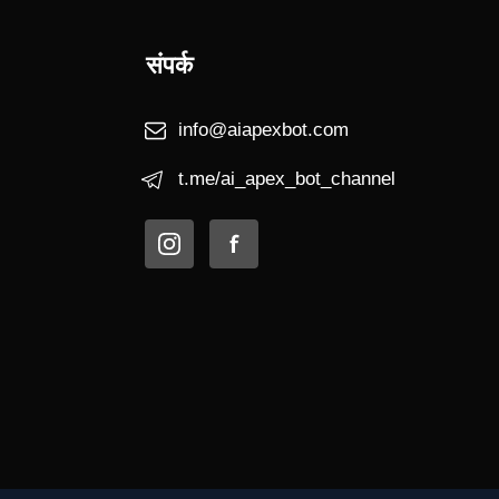
$
+ 13.76 %
Choose
संपर्क
$
info@aiapexbot.com
+ 13.76 %
Choose
t.me/ai_apex_bot_channel
$
+ 13.76 %
Choose
$
+ 13.76 %
Choose
$
+ 13.76 %