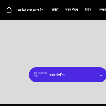
रोबोटों
लाइव बॉट्स
टैरिफ
अक्सर पूछे जाने वाल
यह कैसे काम करता है?
इस आधार पर
छांटें :
SORT BY :
MOST POPULAR